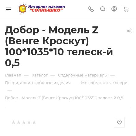
0
Добор - Модель Z
(Венге Кроскут)
100*1035*10 телеск-й
0,5
—
—
—
Главная
Каталог
Отделочные материалы
—
Двери, арки, скобяные изделия
Межкомнатные двери
—
Добор - Модель Z (Венге Кроскут) 100*1035*10 телеск-й 0,5