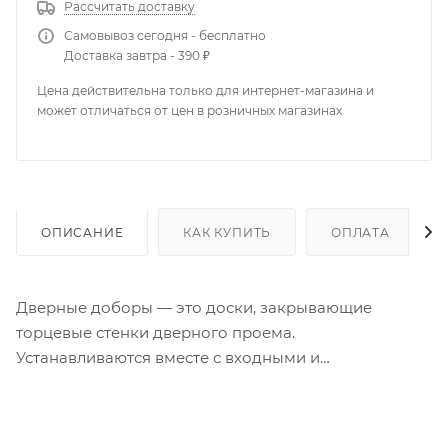
Рассчитать доставку
Самовывоз сегодня - бесплатно
Доставка завтра - 390 ₽
Цена действительна только для интернет-магазина и
может отличаться от цен в розничных магазинах
ОПИСАНИЕ
КАК КУПИТЬ
ОПЛАТА
Дверные доборы — это доски, закрывающие
торцевые стенки дверного проема.
Устанавливаются вместе с входными и
межкомнатными дверями, если стенка проема
шире толщины дверной коробки. Выполняют
защитную и эстетическую функции, укрепляют