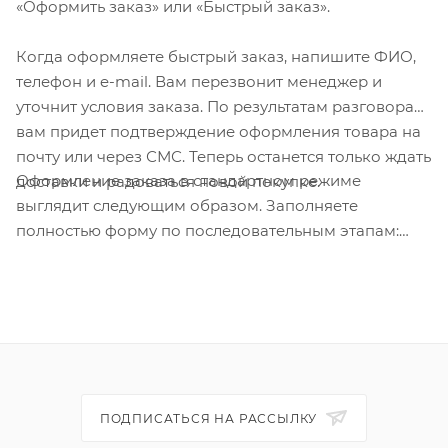
«Оформить заказ» или «Быстрый заказ».
Когда оформляете быстрый заказ, напишите ФИО,
телефон и e-mail. Вам перезвонит менеджер и
уточнит условия заказа. По результатам разговора
вам придет подтверждение оформления товара на
почту или через СМС. Теперь останется только ждать
Оформление заказа в стандартном режиме
доставки и радоваться новой покупке.
выглядит следующим образом. Заполняете
полностью форму по последовательным этапам:
адрес, способ доставки, оплаты, данные о себе.
Советуем в комментарии к заказу написать
информацию, которая поможет курьеру вас найти.
Нажмите кнопку «Оформить заказ».
ПОДПИСАТЬСЯ НА РАССЫЛКУ