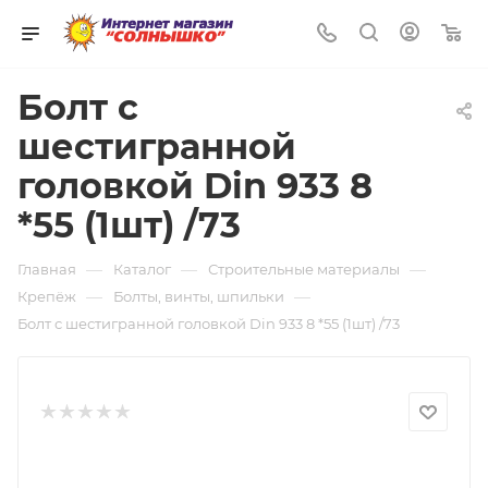
0
Болт с
шестигранной
головкой Din 933 8
*55 (1шт) /73
—
—
—
Главная
Каталог
Строительные материалы
—
—
Крепёж
Болты, винты, шпильки
Болт с шестигранной головкой Din 933 8 *55 (1шт) /73