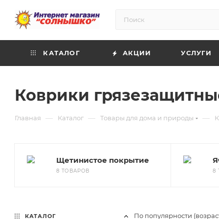
КАТАЛОГ
АКЦИИ
УСЛУГИ
Коврики грязезащитны
—
—
—
Главная
Каталог
Товары для дома и природы
К
Щетинистое покрытие
Я
8 ТОВАРОВ
8
По популярности (возрас
КАТАЛОГ