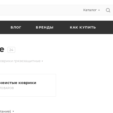
Каталог
БЛОГ
БРЕНДЫ
КАК КУПИТЬ
е
24
оврики грязезащитные
чеистые коврики
 ТОВАРОВ
тание)