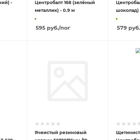
ий) -
Центробалт 168 (зелёный
Центробал
металлик) - 0.9 м
шоколад) -
595
руб.
/пог
579
руб.
Ячеистый резиновый
Щетинист