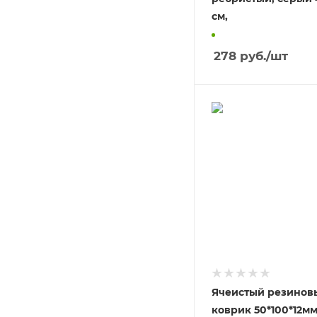
см,
278
руб.
/шт
Ячеистый резинов
коврик 50*100*12м