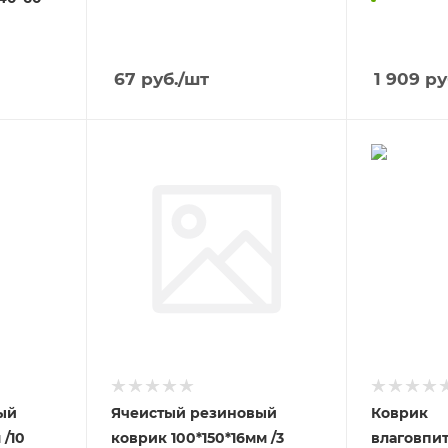
67
руб.
/шт
1 909
ру
ый
Ячеистый резиновый
Коврик
м /10
коврик 100*150*16мм /3
влаговпи