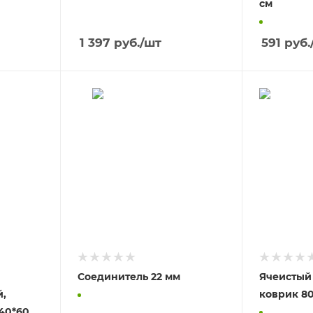
см
1 397
руб.
/шт
591
руб.
Соединитель 22 мм
Ячеистый
,
ков
40*60