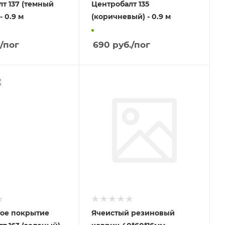
т 137 (темный
Центробалт 135
 0.9 м
(коричневый) - 0.9 м
/пог
690
руб.
/пог
ое покрытие
Ячеистый резиновый