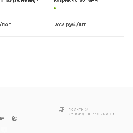
т 163 (зеленый) -
коврик 40*60*16мм
/пог
372
руб.
/шт
ПОЛИТИКА
КОНФИДЕНЦИАЛЬНОСТИ