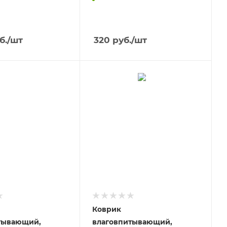
б.
/шт
320
руб.
/шт
Коврик
тывающий,
влаговпитывающий,