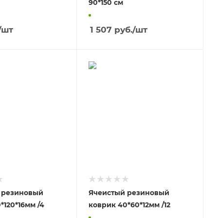
90*150 см
/шт
1 507
руб.
/шт
 резиновый
Ячеистый резиновый
рик 80*120*16мм /4
коврик 40*60*12мм /12