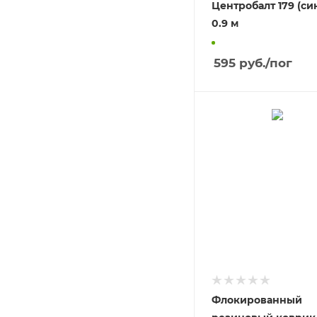
Центробалт 179 (син
0.9 м
595
руб.
/пог
Флокированный