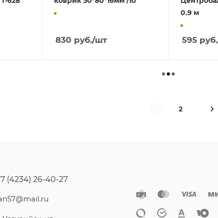
Т-628
коврик 50*80*16мм /10
Центробал
0.9 м
830
руб.
/шт
595
руб.
1
2
+7 (4234) 26-40-27
jan57@mail.ru