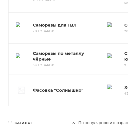
118 ТОВАРОВ
5
Саморезы для ГВЛ
С
28 ТОВАРОВ
2
Саморезы по металлу
С
чёрные
к
59 ТОВАРОВ
9
Х
Фасовка "Солнышко"
4
По популярности (возрас
КАТАЛОГ