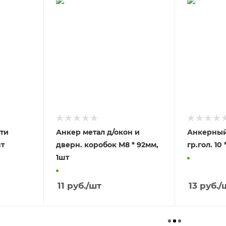
-ти
Анкер метал д/окон и
Анкерный 
0мм, 1шт
дверн. коробок М8 * 92мм,
1шт
11
руб.
/шт
13
руб.
/