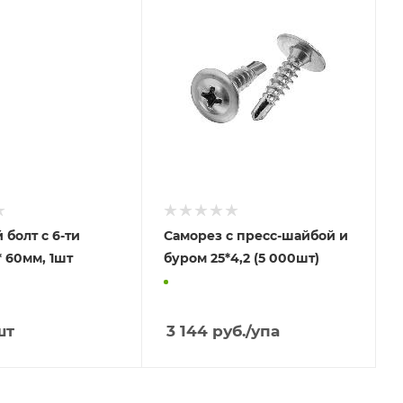
болт с 6-ти
Саморез с пресс-шайбой и
гр.гол. 10 * 60мм, 1шт
буром 25*4,2 (5 000шт)
шт
3 144
руб.
/упа