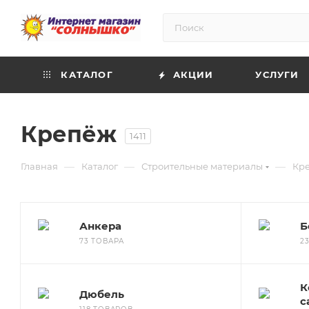
КАТАЛОГ
АКЦИИ
УСЛУГИ
Крепёж
1411
—
—
—
Главная
Каталог
Строительные материалы
Кр
Анкера
Б
73 ТОВАРА
2
К
Дюбель
с