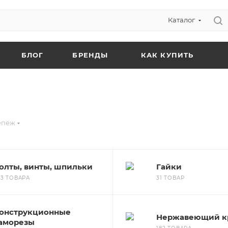
Каталог
БЛОГ
БРЕНДЫ
КАК КУПИТЬ
епёж
олты, винты, шпильки
Гайки
33 ТОВАРА
31 ТОВАР
онструкционные
Нержавеющий к
аморезы