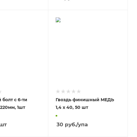
болт с 6-ти
Гвоздь финишный МЕДЬ
гр.гол. 12 *220мм, 1шт
1,4 х 40, 50 шт
/шт
30
руб.
/упа