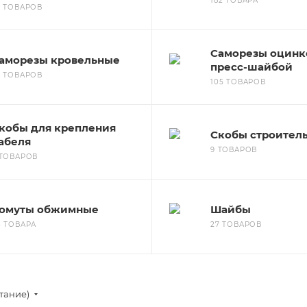
182 ТОВАРА
8 ТОВАРОВ
Саморезы оцинко
аморезы кровельные
пресс-шайбой
8 ТОВАРОВ
105 ТОВАРОВ
кобы для крепления
Скобы строител
абеля
9 ТОВАРОВ
 ТОВАРОВ
омуты обжимные
Шайбы
3 ТОВАРА
27 ТОВАРОВ
тание)