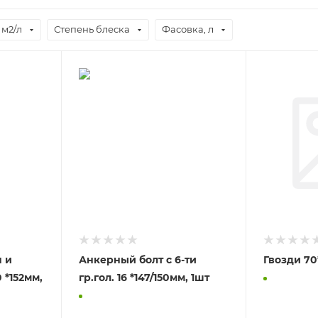
 м2/л
Степень блеска
Фасовка, л
н и
Анкерный болт с 6-ти
 *152мм,
гр.гол. 16 *147/150мм, 1шт