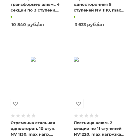
трансформер алюм., 4
односторонняя 5
секции по 3 ступени,
ступеней NV 1110, max
NV1320, ширина 340
нагрузка 150кг, высота
мм, max нагрузка 120кг
площадки 1,04м
10 840
руб.
/шт
3 633
руб.
/шт
В КОРЗИНУ
В КОРЗИНУ
Стремянка стальная
Лестница алюм. 2
односторон. 10 ступ.
секции по 11 ступеней
NV 1130, max нагр.
NV1220, max нагрузка