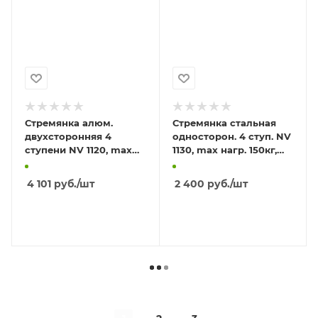
Стремянка алюм.
Стремянка стальная
двухсторонняя 4
односторон. 4 ступ. NV
ступени NV 1120, max
1130, max нагр. 150кг,
нагрузка 150кг, высота
высота площадки
верха 0,87м
0,83м
4 101
руб.
/шт
2 400
руб.
/шт
В КОРЗИНУ
В КОРЗИНУ