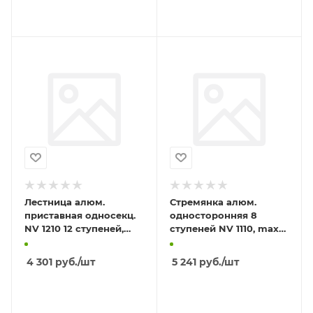
В КОРЗИНУ
В КОРЗИНУ
Лестница алюм.
Стремянка алюм.
приставная односекц.
односторонняя 8
NV 1210 12 ступеней,
ступеней NV 1110, max
max нагрузка 150кг,
нагрузка 150кг, высота
длина 3,15м
площадки 1,70м
4 301
руб.
/шт
5 241
руб.
/шт
В КОРЗИНУ
В КОРЗИНУ