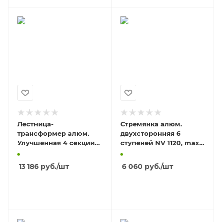
Лестница-
Стремянка алюм.
трансформер алюм.
двухсторонняя 6
Улучшенная 4 секции
ступеней NV 1120, max
по 3 ступени NV 2320,
нагрузка 150кг, высота
ширина 340 мм, max
верха 1,31м
13 186
руб.
/шт
6 060
руб.
/шт
нагрузка 150
В КОРЗИНУ
В КОРЗИНУ