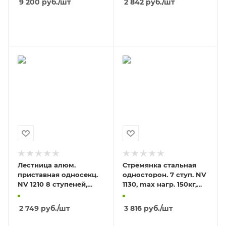
9 200
руб.
/шт
2 842
руб.
/шт
В КОРЗИНУ
В КОРЗИНУ
Лестница алюм.
Стремянка стальная
приставная односекц.
односторон. 7 ступ. NV
NV 1210 8 ступеней,
1130, max нагр. 150кг,
max нагрузка 150кг,
высота площадки 1,48м
длина 2.11м
2 749
руб.
/шт
3 816
руб.
/шт