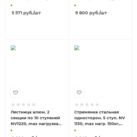
150кг, высота
150кг
площадки 2,17м
5 571
руб.
/шт
9 800
руб.
/шт
В КОРЗИНУ
В КОРЗИНУ
Лестница алюм. 2
Стремянка стальная
секции по 10 ступеней
односторон. 5 ступ. NV
NV1220, max нагрузка
1130, max нагр. 150кг,
150кг
высота площадки 1,04м