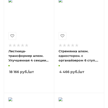
Лестница-
Стремянка алюм.
трансформер алюм.
односторон. с
Улучшенная 4 секции
органайзером 6 ступ.
по 5 ступени NV 2320,
NV 1115, max нагр. 150кг,
ширина 340 мм, max
высота площадки 1,26м
18 166
руб.
/шт
4 466
руб.
/шт
нагрузка 150
В КОРЗИНУ
В КОРЗИНУ