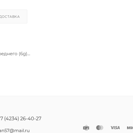
ДОСТАВКА
реднего (6g)
игранником под ключ, полная и неполная метрическая 
+7 (4234) 26-40-27
jan57@mail.ru