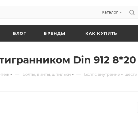
Каталог
БЛОГ
БРЕНДЫ
КАК КУПИТЬ
игранником Din 912 8*20 
—
—
епёж
Болты, винты, шпильки
Болт с внутренним шестиг