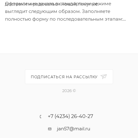
Оформление заказа в стандартном режиме
доставки и радоваться новой покупке.
выглядит следующим образом. Заполняете
полностью форму по последовательным этапам:
адрес, способ доставки, оплаты, данные о себе.
Советуем в комментарии к заказу написать
информацию, которая поможет курьеру вас найти.
Нажмите кнопку «Оформить заказ».
ПОДПИСАТЬСЯ НА РАССЫЛКУ
2026 ©
+7 (4234) 26-40-27
jan57@mail.ru