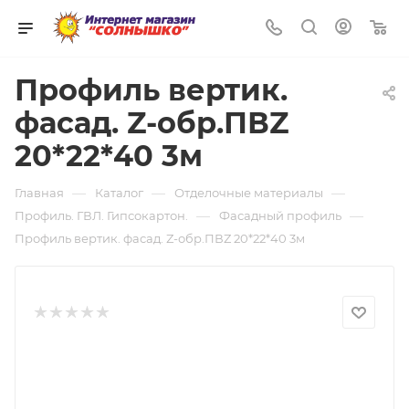
0
Профиль вертик.
фасад. Z-обр.ПВZ
20*22*40 3м
—
—
—
Главная
Каталог
Отделочные материалы
—
—
Профиль. ГВЛ. Гипсокартон.
Фасадный профиль
Профиль вертик. фасад. Z-обр.ПВZ 20*22*40 3м