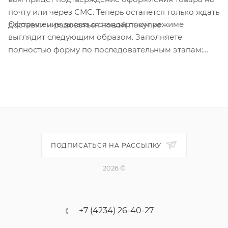
почту или через СМС. Теперь останется только ждать
Оформление заказа в стандартном режиме
доставки и радоваться новой покупке.
выглядит следующим образом. Заполняете
полностью форму по последовательным этапам:
адрес, способ доставки, оплаты, данные о себе.
Советуем в комментарии к заказу написать
информацию, которая поможет курьеру вас найти.
Нажмите кнопку «Оформить заказ».
ПОДПИСАТЬСЯ НА РАССЫЛКУ
2026 ©
+7 (4234) 26-40-27