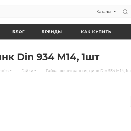
Каталог
БЛОГ
БРЕНДЫ
КАК КУПИТЬ
нк Din 934 М14, 1шт
—
—
епёж
Гайки
Гайка шестигранная, цинк Din 934 М14, 1ш