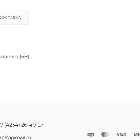
ДОСТАВКА
реднего (6Н)
ов и деталей совместно с болтами, винтами и другими
тельстве.
+7 (4234) 26-40-27
jan57@mail.ru