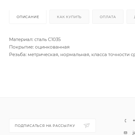
ОПИСАНИЕ
КАК КУПИТЬ
ОПЛАТА
Материал: сталь С1035
Покрытие: оцинкованная
Резьба: метрическая, нормальная, класса точности с
Класс прочности 8
Основное назначение - крепление и соединение узл
крепежными элементами в машиностроении и строи
ПОДПИСАТЬСЯ НА РАССЫЛКУ