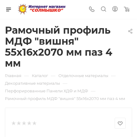
0
Рамочный профиль
МДФ "вишня"
55х16х2070 мм паз 4
мм
—
—
—
Главная
Каталог
Отделочные материалы
—
Декоративные материалы
—
Перфорированные Панели ХДФ и МДФ
Рамочный профиль МДФ "вишня" 55х16х2070 мм паз 4 мм