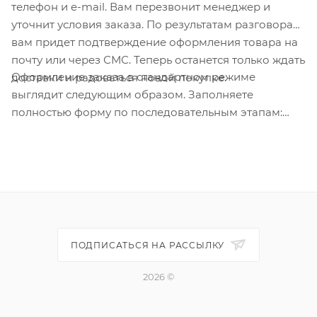
телефон и e-mail. Вам перезвонит менеджер и
уточнит условия заказа. По результатам разговора
вам придет подтверждение оформления товара на
почту или через СМС. Теперь останется только ждать
Оформление заказа в стандартном режиме
доставки и радоваться новой покупке.
выглядит следующим образом. Заполняете
полностью форму по последовательным этапам:
адрес, способ доставки, оплаты, данные о себе.
Советуем в комментарии к заказу написать
информацию, которая поможет курьеру вас найти.
Нажмите кнопку «Оформить заказ».
ПОДПИСАТЬСЯ НА РАССЫЛКУ
2026 ©