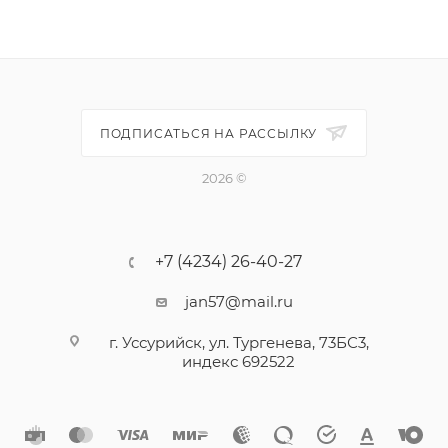
специально для коммерческого применения с
требованиями по высокой износоустойчивости.
Толщ. защитного слоя: 0,70 (мм)
Толщина : 3,0 (мм)
ПОДПИСАТЬСЯ НА РАССЫЛКУ
Размеры длина/ширина: 914,4x152,4 мм
Производители: Tarkett (Россия)
2026 ©
Использование для теплых полов: возможно,
макс. +27С
+7 (4234) 26-40-27
jan57@mail.ru
г. Уссурийск, ул. Тургенева, 73БС3,
индекс 692522