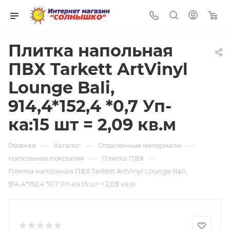
0
Плитка напольная
ПВХ Tarkett ArtVinyl
Lounge Bali,
914,4*152,4 *0,7 Уп-
ка:15 шт = 2,09 кв.м
—
—
—
Главная
Каталог
Отделочные материалы
—
—
Напольные покрытия
Плитка ПВХ
Плитка напольная ПВХ Tarkett ArtVinyl Lounge Bali,
914,4*152,4 *0,7 Уп-ка:15 шт = 2,09 кв.м