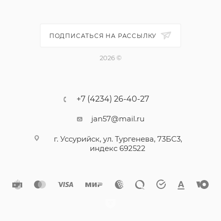
Покрытие: белый цинк, дополнительная окраска в
цвета RAL
Материал: сталь С1022
ПОДПИСАТЬСЯ НА РАССЫЛКУ
Дополнительно:
2026 ©
Твердость сердцевины: 240-425 HV
Твердость поверхности: MIN 560 HV
Макс. усилие на скручивание: 65 кг/см (6,5 Нм)
+7 (4234) 26-40-27
Макс. толщина просверливаемого материала: 3 мм
jan57@mail.ru
г. Уссурийск, ул. Тургенева, 73БС3,
индекс 692522