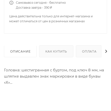
Самовывоз сегодня - бесплатно
Доставка завтра - 390 ₽
Цена действительна только для интернет-магазина и
может отличаться от цен в розничных магазинах
ОПИСАНИЕ
КАК КУПИТЬ
ОПЛАТА
Головка: шестигранная с буртом, под ключ 8 мм, на
шляпке выдавлен знак маркировки в виде буквы
«Х»
Шайба: с плоской прокладкой EPDM толщиной 2,4-
2,8 мм
Резьба: редкая
Наконечник: уменьшенное сверло