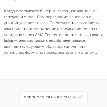
Когда оформляете быстрый заказ, напишите ФИО,
телефон и e-mail. Вам перезвонит менеджер и
уточнит условия заказа. По результатам разговора
вам придет подтверждение оформления товара на
почту или через СМС. Теперь останется только ждать
Оформление заказа в стандартном режиме
доставки и радоваться новой покупке.
выглядит следующим образом. Заполняете
полностью форму по последовательным этапам:
адрес, способ доставки, оплаты, данные о себе.
Советуем в комментарии к заказу написать
информацию, которая поможет курьеру вас найти.
Нажмите кнопку «Оформить заказ».
ПОДПИСАТЬСЯ НА РАССЫЛКУ