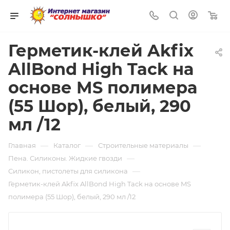
0
Герметик-клей Akfix
AllBond High Tack на
основе MS полимера
(55 Шор), белый, 290
мл /12
—
—
—
Главная
Каталог
Строительные материалы
—
Пена. Силиконы. Жидкие гвозди
—
Силикон, пистолеты для силикона
Герметик-клей Akfix AllBond High Tack на основе MS
полимера (55 Шор), белый, 290 мл /12