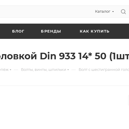
Каталог
БЛОГ
БРЕНДЫ
КАК КУПИТЬ
овкой Din 933 14* 50 (1шт
—
—
епёж
Болты, винты, шпильки
Болт с шестигранной голов