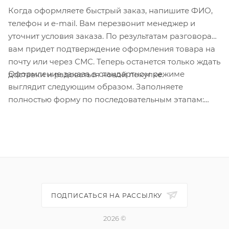
Когда оформляете быстрый заказ, напишите ФИО,
телефон и e-mail. Вам перезвонит менеджер и
уточнит условия заказа. По результатам разговора
вам придет подтверждение оформления товара на
почту или через СМС. Теперь останется только ждать
Оформление заказа в стандартном режиме
доставки и радоваться новой покупке.
выглядит следующим образом. Заполняете
полностью форму по последовательным этапам:
адрес, способ доставки, оплаты, данные о себе.
Советуем в комментарии к заказу написать
информацию, которая поможет курьеру вас найти.
Нажмите кнопку «Оформить заказ».
ПОДПИСАТЬСЯ НА РАССЫЛКУ
2026 ©