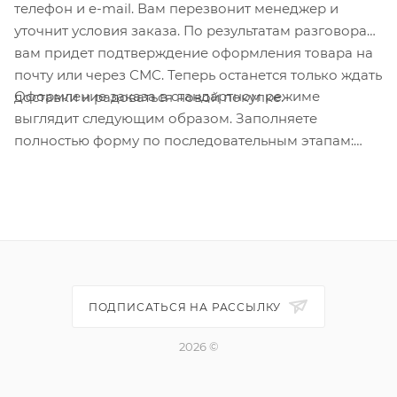
телефон и e-mail. Вам перезвонит менеджер и
уточнит условия заказа. По результатам разговора
вам придет подтверждение оформления товара на
почту или через СМС. Теперь останется только ждать
Оформление заказа в стандартном режиме
доставки и радоваться новой покупке.
выглядит следующим образом. Заполняете
полностью форму по последовательным этапам:
адрес, способ доставки, оплаты, данные о себе.
Советуем в комментарии к заказу написать
информацию, которая поможет курьеру вас найти.
Нажмите кнопку «Оформить заказ».
ПОДПИСАТЬСЯ НА РАССЫЛКУ
2026 ©