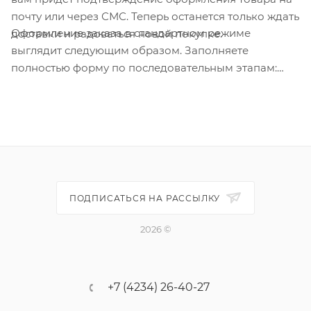
почту или через СМС. Теперь останется только ждать
Оформление заказа в стандартном режиме
доставки и радоваться новой покупке.
выглядит следующим образом. Заполняете
полностью форму по последовательным этапам:
адрес, способ доставки, оплаты, данные о себе.
Советуем в комментарии к заказу написать
информацию, которая поможет курьеру вас найти.
Нажмите кнопку «Оформить заказ».
ПОДПИСАТЬСЯ НА РАССЫЛКУ
2026 ©
+7 (4234) 26-40-27