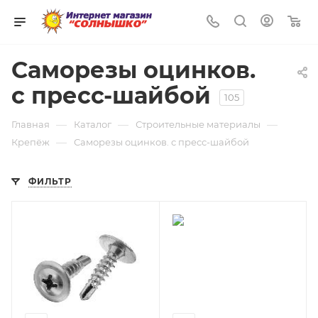
0
Саморезы оцинков.
с пресс-шайбой
105
—
—
—
Главная
Каталог
Строительные материалы
—
Крепёж
Саморезы оцинков. с пресс-шайбой
ФИЛЬТР