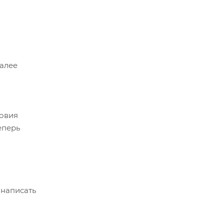
Далее
ловия
еперь
 написать