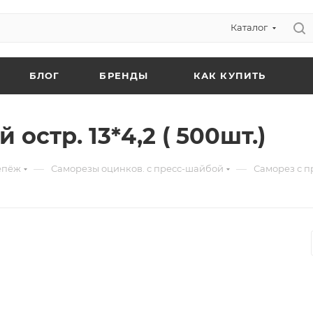
Каталог
БЛОГ
БРЕНДЫ
КАК КУПИТЬ
остр. 13*4,2 ( 500шт.)
—
—
епёж
Саморезы оцинков. с пресс-шайбой
Саморез с пр