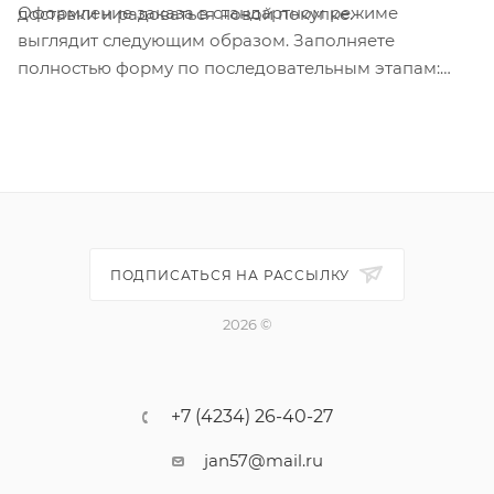
Оформление заказа в стандартном режиме
доставки и радоваться новой покупке.
выглядит следующим образом. Заполняете
полностью форму по последовательным этапам:
адрес, способ доставки, оплаты, данные о себе.
Советуем в комментарии к заказу написать
информацию, которая поможет курьеру вас найти.
Нажмите кнопку «Оформить заказ».
ПОДПИСАТЬСЯ НА РАССЫЛКУ
2026 ©
+7 (4234) 26-40-27
jan57@mail.ru