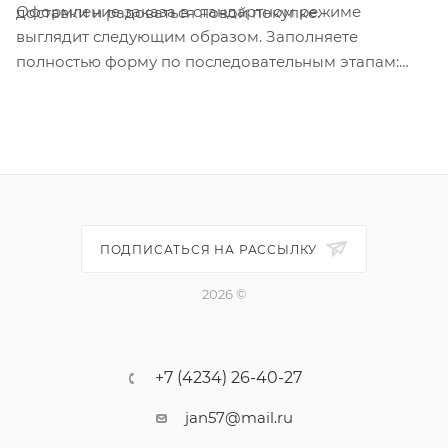
Оформление заказа в стандартном режиме
доставки и радоваться новой покупке.
выглядит следующим образом. Заполняете
полностью форму по последовательным этапам:
адрес, способ доставки, оплаты, данные о себе.
Советуем в комментарии к заказу написать
информацию, которая поможет курьеру вас найти.
Нажмите кнопку «Оформить заказ».
ПОДПИСАТЬСЯ НА РАССЫЛКУ
2026 ©
+7 (4234) 26-40-27
jan57@mail.ru