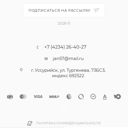
Минимальный разрушающий момент: 4,2 Hм
ПОДПИСАТЬСЯ НА РАССЫЛКУ
Твердость сердцевины: 240-450 HV
Твердость поверхности: 550 MIN HV
2026 ©
Применение: металлический профиль до 0,9 мм
+7 (4234) 26-40-27
jan57@mail.ru
г. Уссурийск, ул. Тургенева, 73БС3,
индекс 692522
ПОЛИТИКА КОНФИДЕНЦИАЛЬНОСТИ