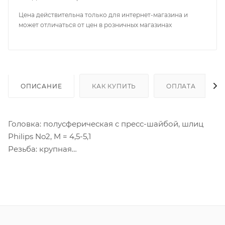
Цена действительна только для интернет-магазина и
может отличаться от цен в розничных магазинах
ОПИСАНИЕ
КАК КУПИТЬ
ОПЛАТА
Головка: полусферическая с пресс-шайбой, шлиц
Philips No2, M = 4,5-5,1
Резьба: крупная
Наконечник: острый
Покрытие: белый цинк
Материал: сталь C1018, С1022
Длина резьбы Lt - полная
Дополнительно: