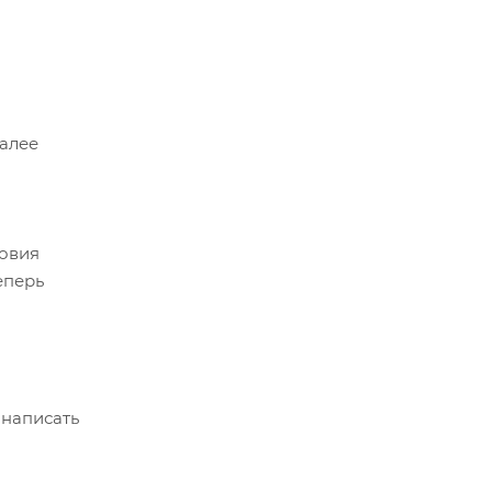
Далее
ловия
еперь
 написать