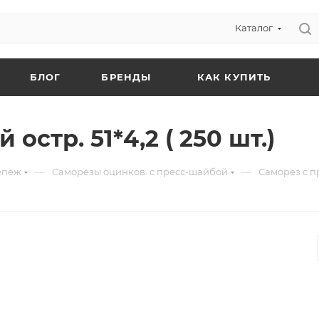
Каталог
БЛОГ
БРЕНДЫ
КАК КУПИТЬ
остр. 51*4,2 ( 250 шт.)
—
—
епёж
Саморезы оцинков. с пресс-шайбой
Саморез с пр