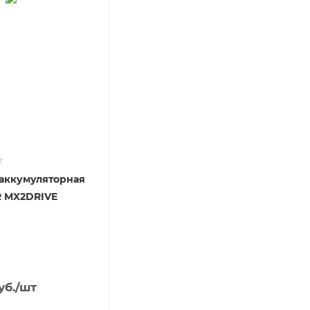
 аккумуляторная
R MX2DRIVE
уб.
/шт