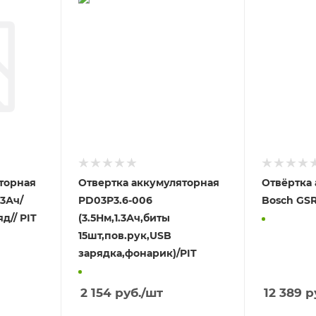
торная
Отвертка аккумуляторная
Отвёртка
.3Ач/
PD03P3.6-006
Bosch GS
д// PIT
(3.5Нм,1.3Ач,биты
15шт,пов.рук,USB
зарядка,фонарик)/PIT
2 154
руб.
/шт
12 389
р