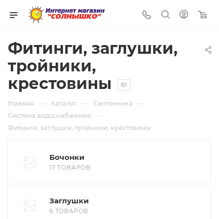
0
Фитинги, заглушки,
тройники,
крестовины
81
—
—
—
Главная
Каталог
Сантехника
—
Система водоснабжения
Фитинги, заглушки, тройники, крестовины
Бочонки
17 ТОВАРОВ
Заглушки
6 ТОВАРОВ