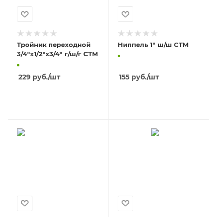
Тройник переходной
Ниппель 1" ш/ш CTM
3/4"x1/2"x3/4" г/ш/г CTM
229
руб.
/шт
155
руб.
/шт
В КОРЗИНУ
В КОРЗИНУ