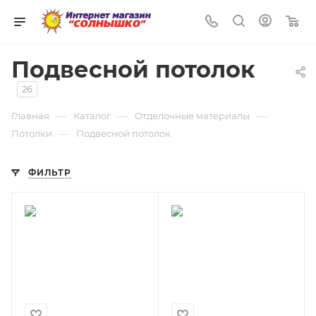
0
Подвесной потолок
26
—
—
—
Главная
Каталог
Отделочные материалы
—
Потолки
Подвесной потолок
ФИЛЬТР