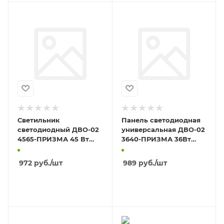
Светильник
Панель светодиодная
светодиодный ДВО-02
универсальная ДВО-02
4565-ПРИЗМА 45 Вт
3640-ПРИЗМА 36Вт
6500К 595*595*19мм
230В 4020К 110Лм/Вт
NEOX
595х595х19мм
972
руб.
/шт
989
руб.
/шт
В КОРЗИНУ
В КОРЗИНУ