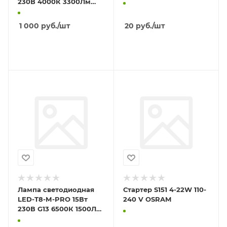
230В 4000К 3300Лм
595х595х25мм IP40
1 000
руб.
/шт
20
руб.
/шт
В КОРЗИНУ
В КОРЗИНУ
Лампа светодиодная
Стартер S151 4-22W 110-
LED-T8-М-PRO 15Вт
240 V OSRAM
230В G13 6500К 1500Лм
600мм матовая