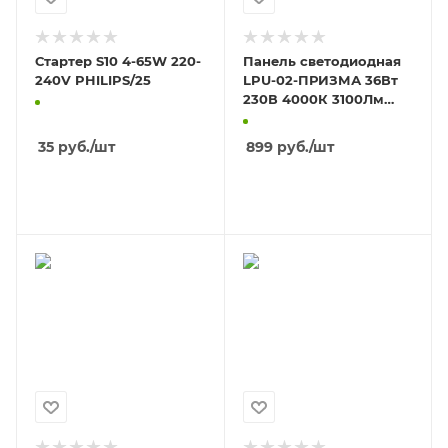
Стартер S10 4-65W 220-
Панель светодиодная
240V PHILIPS/25
LPU-02-ПРИЗМА 36Вт
230В 4000К 3100Лм
595х595х19мм IP40
35
руб.
/шт
899
руб.
/шт
В КОРЗИНУ
В КОРЗИНУ