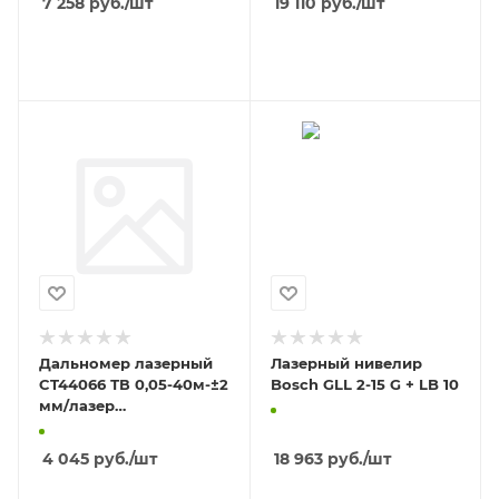
7 258
руб.
/шт
19 110
руб.
/шт
В КОРЗИНУ
В КОРЗИНУ
Дальномер лазерный
Лазерный нивелир
CT44066 ТВ 0,05-40м-±2
Bosch GLL 2-15 G + LB 10
мм/лазер
635Нм/-10+45° //
CROWN
4 045
руб.
/шт
18 963
руб.
/шт