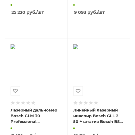
603 663 B03
0.603.664.020
25 220
руб.
/шт
9 093
руб.
/шт
В КОРЗИНУ
В КОРЗИНУ
Лазерный дальномер
Линейный лазерный
Bosch GLM 30
нивелир Bosch GLL 2-
Professional
50 + штатив Bosch BS
0.601.072.500
150 0.601.063.105