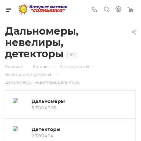
0
Дальномеры,
невелиры,
детекторы
16
—
—
—
Главная
Каталог
Инструменты
—
Электроинструменты
Дальномеры, невелиры, детекторы
Дальномеры
5 ТОВАРОВ
Детекторы
2 ТОВАРА