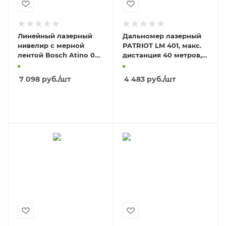
Линейный лазерный
Дальномер лазерный
нивелир с мерной
PATRIOT LM 401, макс.
лентой Bosch Atino 0
дистанция 40 метров,
603 663 A00
измерение площади,
объема, подсветка,
7 098
руб.
/шт
4 483
руб.
/шт
В КОРЗИНУ
В КОРЗИНУ