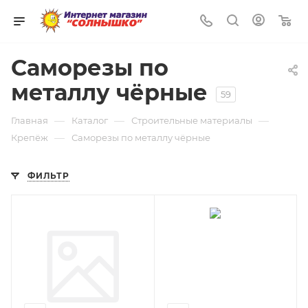
0
Саморезы по
металлу чёрные
59
—
—
—
Главная
Каталог
Строительные материалы
—
Крепёж
Саморезы по металлу чёрные
ФИЛЬТР