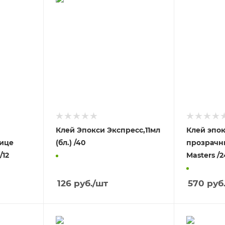
Клей Эпокси Экспресс,11мл
Клей эпо
ице
(бл.) /40
прозрачны
/12
Masters /2
126
руб.
/шт
570
руб