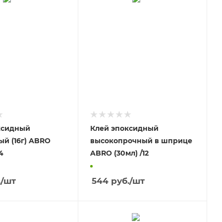
ксидный
Клей эпоксидный
й (16г) ABRO
высокопрочный в шприце
4
ABRO (30мл) /12
.
/шт
544
руб.
/шт