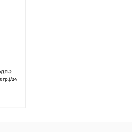
ЭДП-2
0гр.)/24