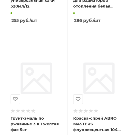
универсальная хаки
для радиаторов
520мл/12
отопления белая
глянцевая 520мл/6
255
руб.
/шт
286
руб.
/шт
В КОРЗИНУ
В КОРЗИНУ
Грунт-эмаль по
Краска-спрей ABRO
ржавчине 3 в 1 желтая
MASTERS
фас 5кг
флуоресцентная 104