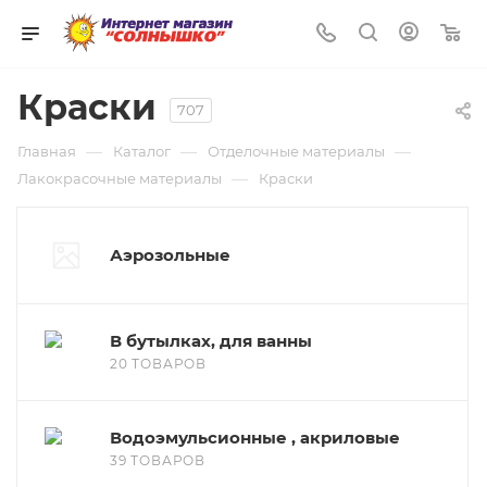
0
Краски
707
—
—
—
Главная
Каталог
Отделочные материалы
—
Лакокрасочные материалы
Краски
Аэрозольные
В бутылках, для ванны
20 ТОВАРОВ
Водоэмульсионные , акриловые
39 ТОВАРОВ