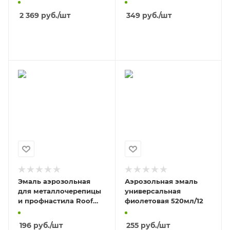
(зеленая)
2 369
руб.
/шт
349
руб.
/шт
В КОРЗИНУ
В КОРЗИНУ
Эмаль аэрозольная
Аэрозольная эмаль
для металлочерепицы
универсальная
и профнастила Roof
фиолетовая 520мл/12
Spray коричнево-
красный 400мл
196
руб.
/шт
255
руб.
/шт