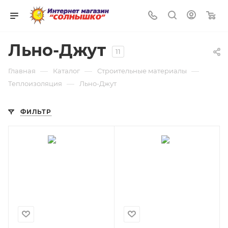
0
Льно-Джут
11
—
—
—
Главная
Каталог
Строительные материалы
—
Теплоизоляция
Льно-Джут
ФИЛЬТР