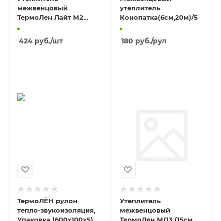
межвенцовый
утеплитель
ТермоЛен Лайт М2
Конопатка(6см,20м)/5
(20см, 20м) / 4
424
руб.
/шт
180
руб.
/рул
В КОРЗИНУ
В КОРЗИНУ
ТермоЛЁН рулон
Утеплитель
тепло-звукоизоляция,
межвенцовый
Упаковка (600х100х5)
ТермоЛен МП3 (15см,