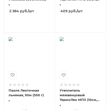
20м)/7
2 384
руб.
/шт
409
руб.
/шт
В КОРЗИНУ
В КОРЗИНУ
Пакля Ленточная
Утеплитель
льняная, 50м (550 г)
межвенцовый
ТермоЛен МП3 (10см,
20м)/10