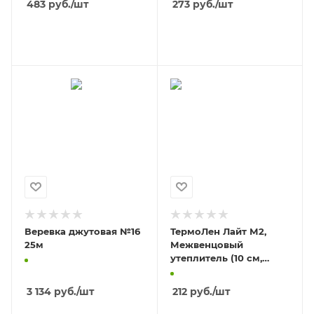
483
руб.
/шт
273
руб.
/шт
В КОРЗИНУ
В КОРЗИНУ
Веревка джутовая №16
ТермоЛен Лайт М2,
25м
Межвенцовый
утеплитель (10 см,
20м)/8
3 134
руб.
/шт
212
руб.
/шт