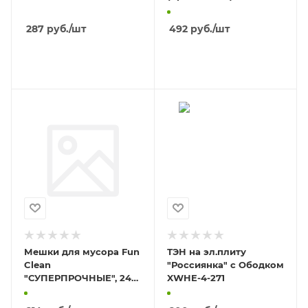
FOXWELD
287
руб.
/шт
492
руб.
/шт
В КОРЗИНУ
В КОРЗИНУ
Мешки для мусора Fun
ТЭН на эл.плиту
Clean
"Россиянка" с Ободком
"СУПЕРПРОЧНЫЕ", 240
XWHE-4-271
л,8ШТ, ЖЕЛТЫЕ ПВД