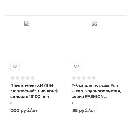
В КОРЗИНУ
В КОРЗИНУ
Плита электр.МИНИ
Губка для посуды Fun
"Теплоснаб" 1-но конф.
Clean Крупнопористая,
спираль 1010С min
серия FASHION
COLLECTION,5шт
500
руб.
/шт
88
руб.
/шт
В КОРЗИНУ
В КОРЗИНУ