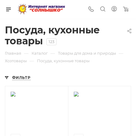
0
Посуда, кухонные
товары
123
—
—
—
Главная
Каталог
Товары для дома и природы
—
Хозтовары
Посуда, кухонные товары
ФИЛЬТР