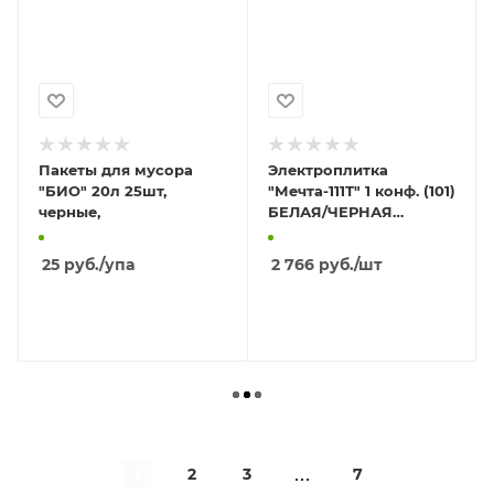
Пакеты для мусора
Электроплитка
"БИО" 20л 25шт,
"Мечта-111Т" 1 конф. (101)
черные,
БЕЛАЯ/ЧЕРНАЯ
(средняя спираль
(ТЭН)) БЕЗ РУЧЕК
25
руб.
/упа
2 766
руб.
/шт
В КОРЗИНУ
В КОРЗИНУ
1
2
3
7