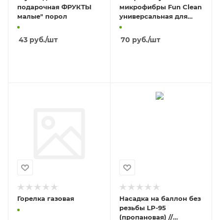
подарочная ФРУКТЫ
микрофибры Fun Clean
малые" порол
универсальная для
уборки помещений
/35*35см/, 1шт.
43
руб.
/шт
70
руб.
/шт
В КОРЗИНУ
В КОРЗИНУ
Горелка газовая
Насадка на баллон без
резьбы LP-95
(пропановая) //