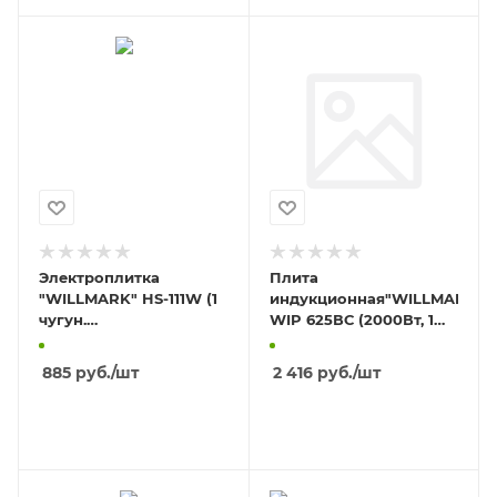
Электроплитка
Плита
"WILLMARK" HS-111W (1
индукционная"WILLMARK"
чугун.
WIP 625ВС (2000Вт, 1
конф.*155мм/1000Вт)
комф.8 уровней темп 7
КИТАЙ
программ
885
руб.
/шт
2 416
руб.
/шт
В КОРЗИНУ
В КОРЗИНУ