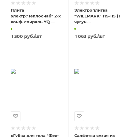
Плита
Электроплитка
электр."Теплоснаб" 2-х
"WILLMARK" HS-115 (1
конф. спираль YQ-
чугун.
200B-4 (1010А)
конф.*185мм/1500Вт)
КИТАЙ
1 300
руб.
/шт
1 063
руб.
/шт
В КОРЗИНУ
В КОРЗИНУ
хГубка для тела "Фея-
Салфетка сухая из