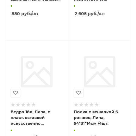
мочалка)
состаренный /1шт.
880
руб.
/шт
2 605
руб.
/шт
В КОРЗИНУ
В КОРЗИНУ
Ведро 18л, Липа, с
Полка с вешалкой 6
пласт. вставкой
рожков, Липа,
искусственно
54*31*14см /4шт.
состаренный /1шт.