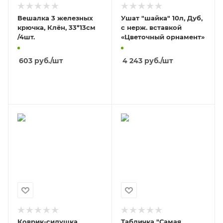
Вешалка 3 железных
Ушат "шайка" 10л, Дуб,
крючка, Клён, 33*13см
c нерж. вставкой
/4шт.
«Цветочный орнамент»
603
руб.
/шт
4 243
руб.
/шт
В КОРЗИНУ
В КОРЗИНУ
Коврик-сидушка,
Табличка "Самая