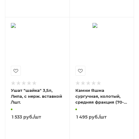
В КОРЗИНУ
В КОРЗИНУ
Ушат "шайка" 3,5л,
Камни Яшма
Липа, с нерж. вставкой
сургучная, колотый,
/1шт.
средняя фракция (70-
140мм), 10кг
1 533
руб.
/шт
1 495
руб.
/шт
В КОРЗИНУ
В КОРЗИНУ