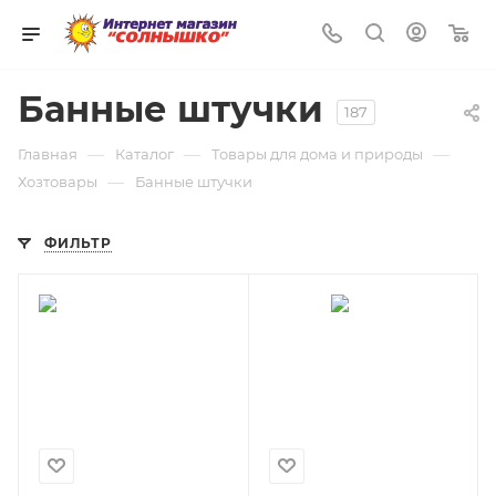
0
Банные штучки
187
—
—
—
Главная
Каталог
Товары для дома и природы
—
Хозтовары
Банные штучки
ФИЛЬТР