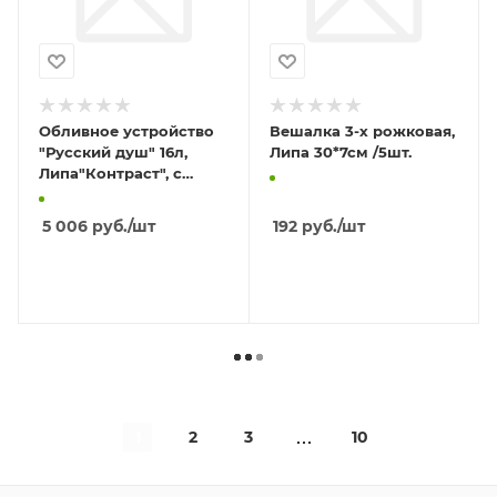
Обливное устройство
Вешалка 3-х рожковая,
"Русский душ" 16л,
Липа 30*7см /5шт.
Липа"Контраст", с
пласт. вставкой и
наливным клапаном
5 006
руб.
/шт
192
руб.
/шт
/1шт
В КОРЗИНУ
В КОРЗИНУ
1
2
3
10