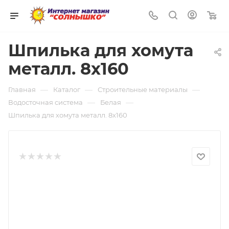
0
Шпилька для хомута
металл. 8х160
—
—
—
Главная
Каталог
Строительные материалы
—
—
Водосточная система
Белая
Шпилька для хомута металл. 8х160