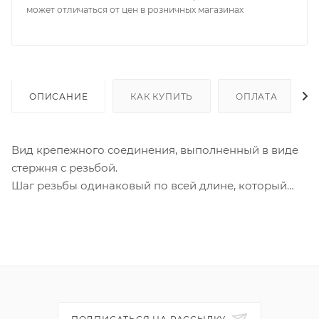
может отличаться от цен в розничных магазинах
ОПИСАНИЕ
КАК КУПИТЬ
ОПЛАТА
Вид крепежного соединения, выполненный в виде
стержня с резьбой.
Шаг резьбы одинаковый по всей длине, который
обусловлен свойствами сцепления материалов
между собой.
Стальная шпилька с покрытием оцинковкой
позволяет надежно фиксировать изделие к
поверхности, не боясь ни коррозии, ни
деформации.