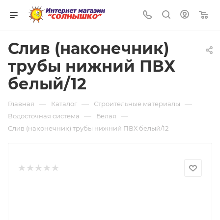
0
Слив (наконечник)
трубы нижний ПВХ
белый/12
—
—
—
Главная
Каталог
Строительные материалы
—
—
Водосточная система
Белая
Слив (наконечник) трубы нижний ПВХ белый/12