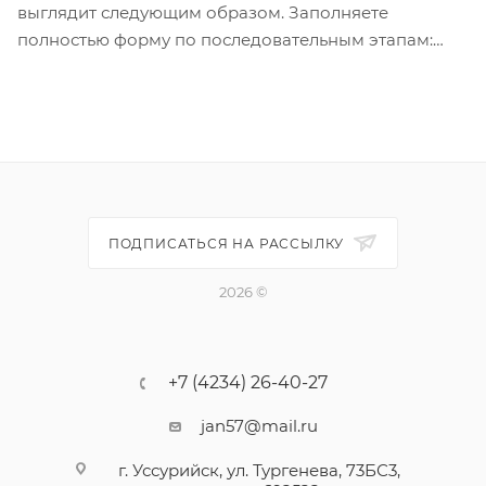
выглядит следующим образом. Заполняете
полностью форму по последовательным этапам:
адрес, способ доставки, оплаты, данные о себе.
Советуем в комментарии к заказу написать
информацию, которая поможет курьеру вас найти.
Нажмите кнопку «Оформить заказ».
ПОДПИСАТЬСЯ НА РАССЫЛКУ
2026 ©
+7 (4234) 26-40-27
jan57@mail.ru
г. Уссурийск, ул. Тургенева, 73БС3,