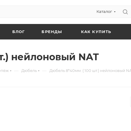
Каталог
БЛОГ
БРЕНДЫ
КАК КУПИТЬ
т.) нейлоновый NAT
—
—
епёж
Дюбель
Дюбель 8*40мм. ( 100 шт.) нейлоновый N