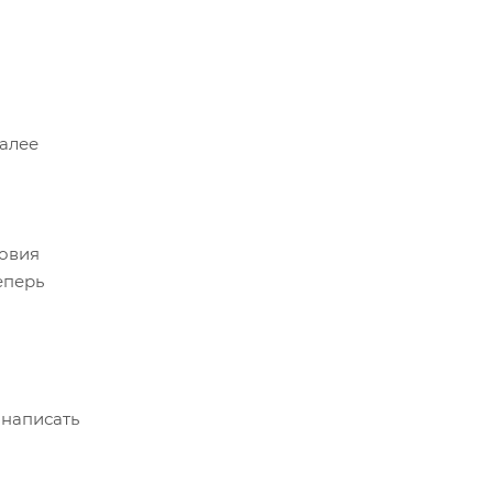
Далее
ловия
еперь
 написать