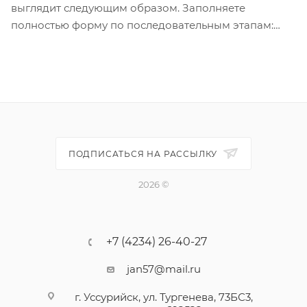
выглядит следующим образом. Заполняете
полностью форму по последовательным этапам:
адрес, способ доставки, оплаты, данные о себе.
Советуем в комментарии к заказу написать
информацию, которая поможет курьеру вас найти.
Нажмите кнопку «Оформить заказ».
ПОДПИСАТЬСЯ НА РАССЫЛКУ
2026 ©
+7 (4234) 26-40-27
jan57@mail.ru
г. Уссурийск, ул. Тургенева, 73БС3,