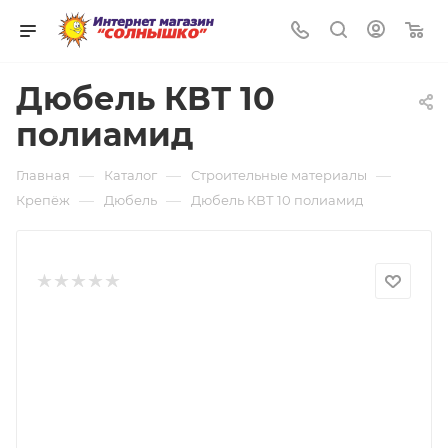
0
Дюбель КВТ 10
полиамид
—
—
—
Главная
Каталог
Строительные материалы
—
—
Крепёж
Дюбель
Дюбель КВТ 10 полиамид