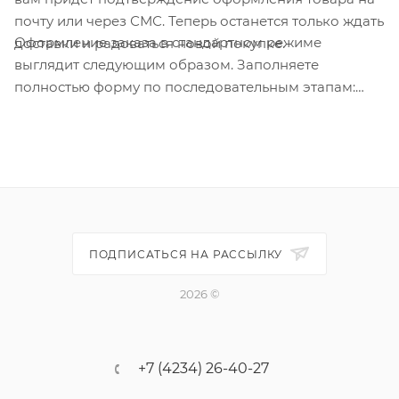
почту или через СМС. Теперь останется только ждать
Оформление заказа в стандартном режиме
доставки и радоваться новой покупке.
выглядит следующим образом. Заполняете
полностью форму по последовательным этапам:
адрес, способ доставки, оплаты, данные о себе.
Советуем в комментарии к заказу написать
информацию, которая поможет курьеру вас найти.
Нажмите кнопку «Оформить заказ».
ПОДПИСАТЬСЯ НА РАССЫЛКУ
2026 ©
+7 (4234) 26-40-27