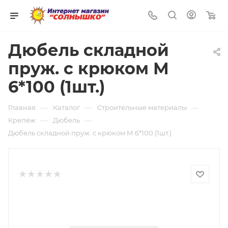
0
Дюбель складной
пруж. с крюком М
6*100 (1шт.)
—
—
—
Главная
Каталог
Строительные материалы
—
—
Крепёж
Дюбель
Дюбель складной пруж. с крюком М 6*100 (1шт.)