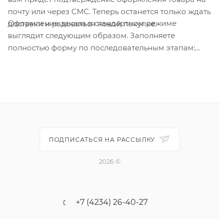
почту или через СМС. Теперь останется только ждать
Оформление заказа в стандартном режиме
доставки и радоваться новой покупке.
выглядит следующим образом. Заполняете
полностью форму по последовательным этапам:
адрес, способ доставки, оплаты, данные о себе.
Советуем в комментарии к заказу написать
информацию, которая поможет курьеру вас найти.
Нажмите кнопку «Оформить заказ».
ПОДПИСАТЬСЯ НА РАССЫЛКУ
2026 ©
+7 (4234) 26-40-27