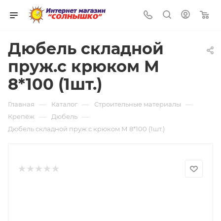
0
Дюбель складной
пруж.с крюком М
8*100 (1шт.)
—
—
—
Главная
Каталог
Строительные материалы
—
—
Крепёж
Дюбель
Дюбель складной пруж.с крюком М 8*100 (1шт.)