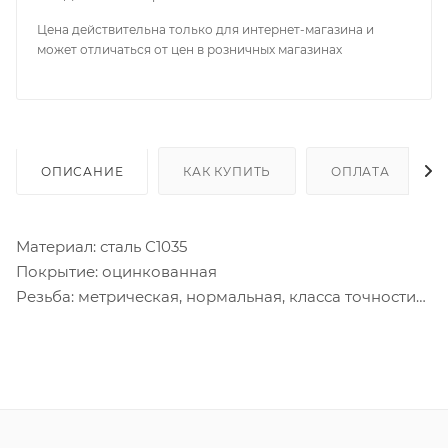
Цена действительна только для интернет-магазина и
может отличаться от цен в розничных магазинах
ОПИСАНИЕ
КАК КУПИТЬ
ОПЛАТА
Материал: сталь С1035
Покрытие: оцинкованная
Резьба: метрическая, нормальная, класса точности
среднего (6Н)
Класс прочности 8
Основное назначение - крепление и соединение
узлов и деталей совместно с болтами, винтами и
другими крепежными элементами в