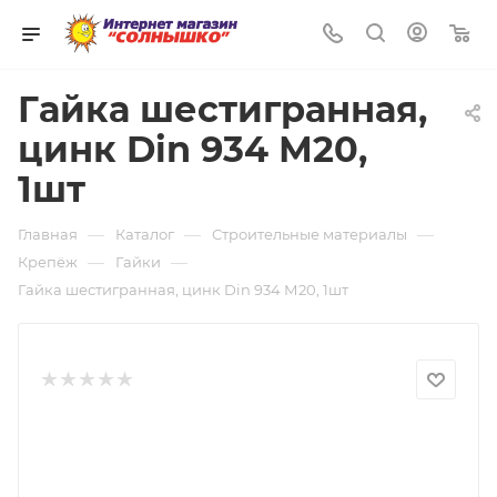
0
Гайка шестигранная,
цинк Din 934 М20,
1шт
—
—
—
Главная
Каталог
Строительные материалы
—
—
Крепёж
Гайки
Гайка шестигранная, цинк Din 934 М20, 1шт