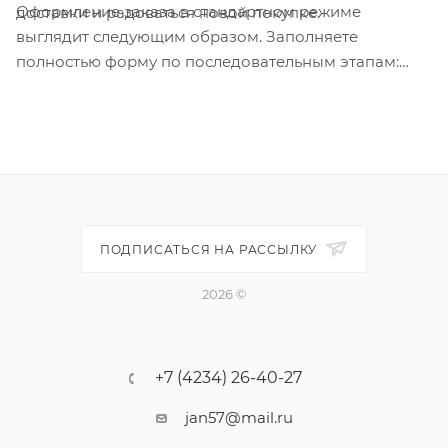
Оформление заказа в стандартном режиме
доставки и радоваться новой покупке.
выглядит следующим образом. Заполняете
полностью форму по последовательным этапам:
адрес, способ доставки, оплаты, данные о себе.
Советуем в комментарии к заказу написать
информацию, которая поможет курьеру вас найти.
Нажмите кнопку «Оформить заказ».
ПОДПИСАТЬСЯ НА РАССЫЛКУ
2026 ©
+7 (4234) 26-40-27
jan57@mail.ru