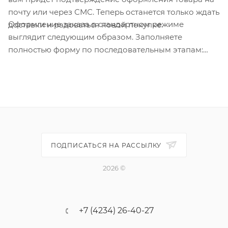
почту или через СМС. Теперь останется только ждать
Оформление заказа в стандартном режиме
доставки и радоваться новой покупке.
выглядит следующим образом. Заполняете
полностью форму по последовательным этапам:
адрес, способ доставки, оплаты, данные о себе.
Советуем в комментарии к заказу написать
информацию, которая поможет курьеру вас найти.
Нажмите кнопку «Оформить заказ».
ПОДПИСАТЬСЯ НА РАССЫЛКУ
2026 ©
+7 (4234) 26-40-27