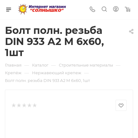
0
Болт полн. резьба
DIN 933 А2 М 6х60,
1шт
—
—
—
Главная
Каталог
Строительные материалы
—
—
Крепёж
Нержавеющий крепеж
Болт полн. резьба DIN 933 А2 М 6х60, 1шт