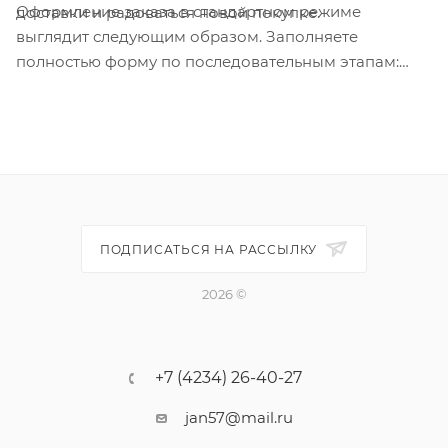
Оформление заказа в стандартном режиме
доставки и радоваться новой покупке.
выглядит следующим образом. Заполняете
полностью форму по последовательным этапам:
адрес, способ доставки, оплаты, данные о себе.
Советуем в комментарии к заказу написать
информацию, которая поможет курьеру вас найти.
Нажмите кнопку «Оформить заказ».
ПОДПИСАТЬСЯ НА РАССЫЛКУ
2026 ©
+7 (4234) 26-40-27
jan57@mail.ru