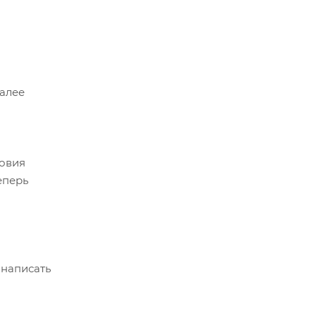
Далее
ловия
еперь
 написать