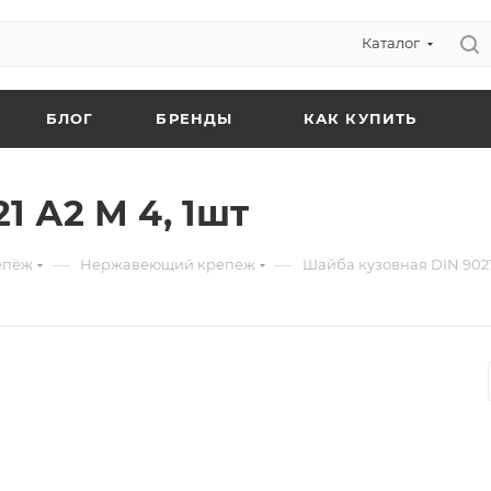
Каталог
БЛОГ
БРЕНДЫ
КАК КУПИТЬ
1 А2 М 4, 1шт
—
—
епёж
Нержавеющий крепеж
Шайба кузовная DIN 9021