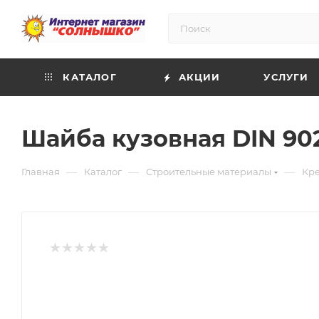
КАТАЛОГ
АКЦИИ
УСЛУГИ
Шайба кузовная DIN 902
—
—
—
Главная
Каталог
Строительные материалы
Кр