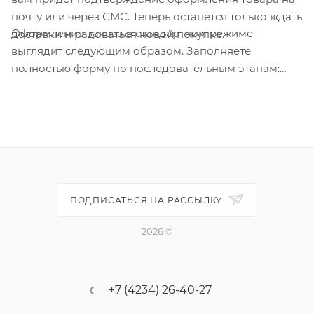
почту или через СМС. Теперь останется только ждать
Оформление заказа в стандартном режиме
доставки и радоваться новой покупке.
выглядит следующим образом. Заполняете
полностью форму по последовательным этапам:
адрес, способ доставки, оплаты, данные о себе.
Советуем в комментарии к заказу написать
информацию, которая поможет курьеру вас найти.
Нажмите кнопку «Оформить заказ».
ПОДПИСАТЬСЯ НА РАССЫЛКУ
2026 ©
+7 (4234) 26-40-27