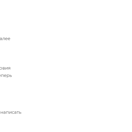
Далее
ловия
еперь
 написать