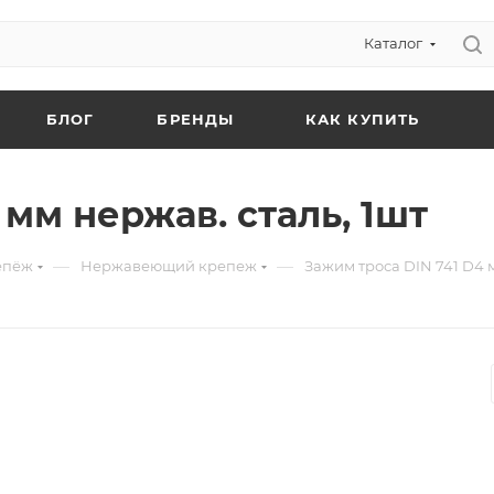
Каталог
БЛОГ
БРЕНДЫ
КАК КУПИТЬ
 мм нержав. сталь, 1шт
—
—
епёж
Нержавеющий крепеж
Зажим троса DIN 741 D4 м