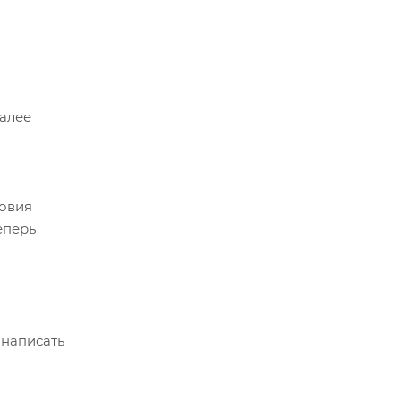
Далее
ловия
еперь
 написать