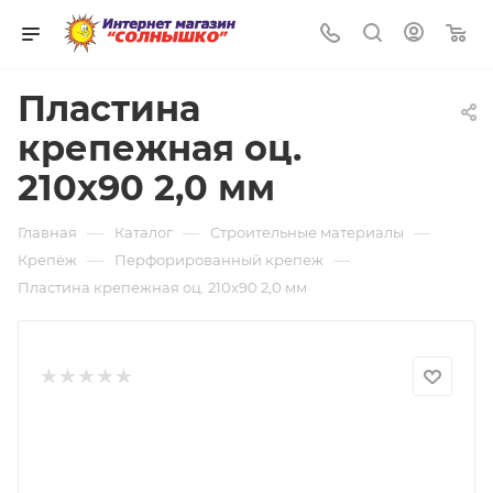
0
Пластина
крепежная оц.
210х90 2,0 мм
—
—
—
Главная
Каталог
Строительные материалы
—
—
Крепёж
Перфорированный крепеж
Пластина крепежная оц. 210х90 2,0 мм