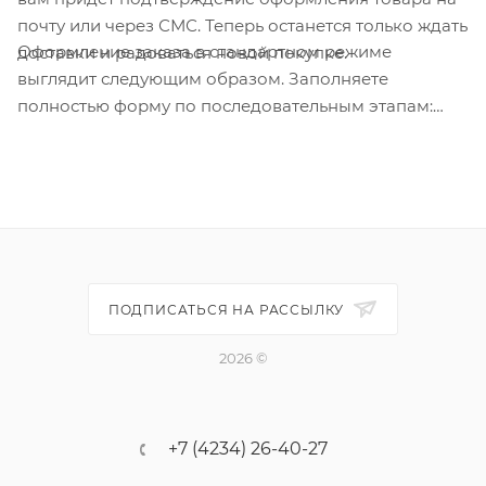
почту или через СМС. Теперь останется только ждать
Оформление заказа в стандартном режиме
доставки и радоваться новой покупке.
выглядит следующим образом. Заполняете
полностью форму по последовательным этапам:
адрес, способ доставки, оплаты, данные о себе.
Советуем в комментарии к заказу написать
информацию, которая поможет курьеру вас найти.
Нажмите кнопку «Оформить заказ».
ПОДПИСАТЬСЯ НА РАССЫЛКУ
2026 ©
+7 (4234) 26-40-27